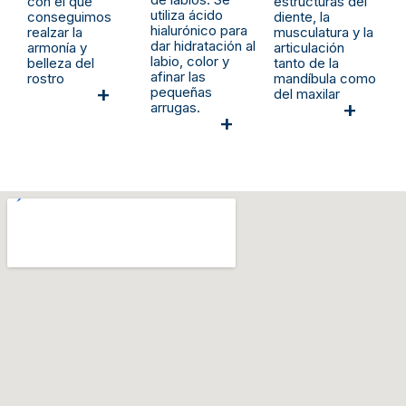
con el que
estructuras del
utiliza ácido
conseguimos
diente, la
hialurónico para
realzar la
musculatura y la
dar hidratación al
armonía y
articulación
labio, color y
belleza del
tanto de la
afinar las
rostro
mandíbula como
+
pequeñas
del maxilar
+
arrugas.
+