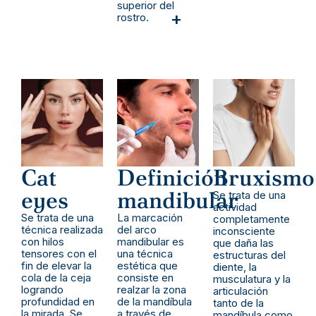
superior del
+
rostro.
Cat
Definición
Bruxismo
eyes
mandibular
Se trata de una
actividad
Se trata de una
La marcación
completamente
técnica realizada
del arco
inconsciente
con hilos
mandibular es
que daña las
tensores con el
una técnica
estructuras del
fin de elevar la
estética que
diente, la
cola de la ceja
consiste en
musculatura y la
logrando
realzar la zona
articulación
profundidad en
de la mandíbula
tanto de la
la mirada. Se
a través de
mandíbula como