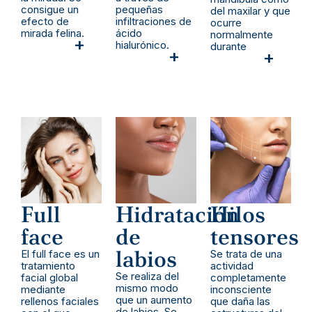
consigue un
pequeñas
del maxilar y que
efecto de
infiltraciones de
ocurre
mirada felina.
ácido
normalmente
+
hialurónico.
durante
+
+
Full
Hidratación
Hilos
face
de
tensores
labios
El full face es un
Se trata de una
tratamiento
actividad
Se realiza del
facial global
completamente
mismo modo
mediante
inconsciente
que un aumento
rellenos faciales
que daña las
de labios. Se