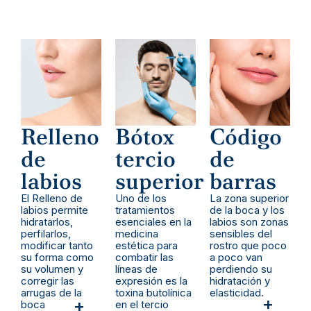
Relleno
Bótox
Código
de
tercio
de
labios
superior
barras
El Relleno de
Uno de los
La zona superior
labios permite
tratamientos
de la boca y los
hidratarlos,
esenciales en la
labios son zonas
perfilarlos,
medicina
sensibles del
modificar tanto
estética para
rostro que poco
su forma como
combatir las
a poco van
su volumen y
líneas de
perdiendo su
corregir las
expresión es la
hidratación y
arrugas de la
toxina butolínica
elasticidad.
+
+
boca
en el tercio