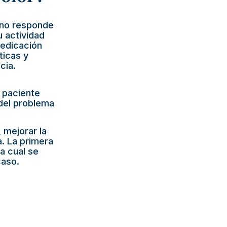
 no responde
u actividad
medicación
ticas y
cia.
a paciente
 del problema
 mejorar la
a. La primera
la cual se
caso.