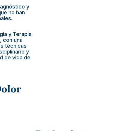
iagnóstico y
que no han
ales.
gía y Terapia
n, con una
os técnicas
ciplinario y
ad de vida de
Dolor