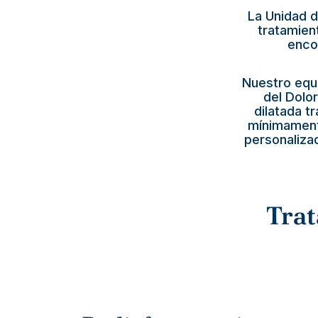
La Unidad d
tratamien
enco
Nuestro equi
del Dolor
dilatada t
mínimamente
personalizad
Trat