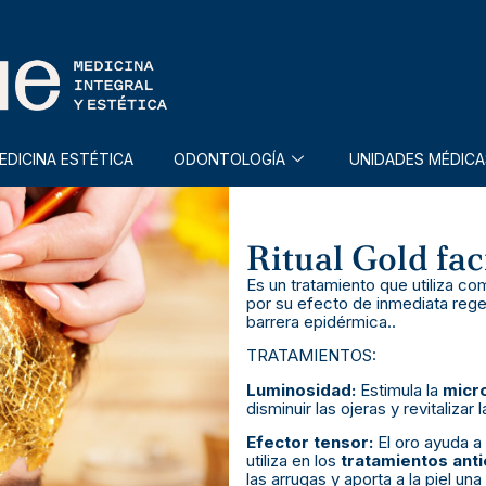
EDICINA ESTÉTICA
ODONTOLOGÍA
UNIDADES MÉDICA
Ritual Gold fac
Es un tratamiento que utiliza co
por su efecto de inmediata rege
barrera epidérmica..
TRATAMIENTOS:
Luminosidad:
Estimula la
micro
disminuir las ojeras y revitalizar l
Efector tensor:
El oro ayuda a
utiliza en los
tratamientos ant
las arrugas y aporta a la piel un